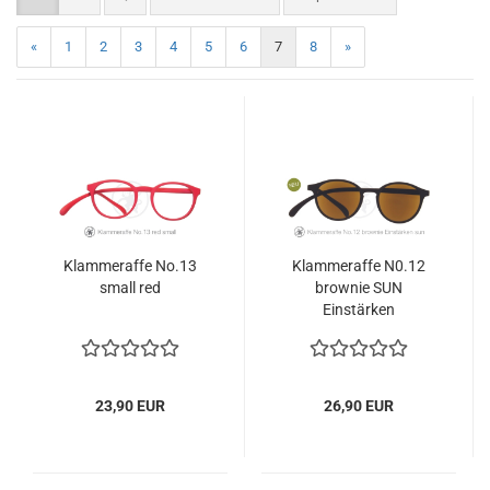
«
1
2
3
4
5
6
7
8
»
Klammeraffe No.13
Klammeraffe N0.12
small red
brownie SUN
Einstärken
23,90 EUR
26,90 EUR