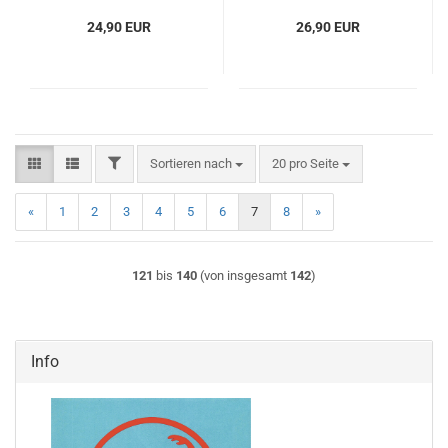
24,90 EUR
26,90 EUR
FILTER
Sortieren nach
pro Seite
Sortieren nach
20 pro Seite
«
1
2
3
4
5
6
7
8
»
121
bis
140
(von insgesamt
142
)
Info