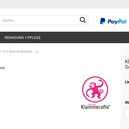
Suche...
REINIGUNG + PFLEGE
»
1 mit Sonnengläsern
K
S
orie
Li
St