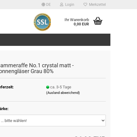
DE
Login
Merkzettel
Ihr Warenkorb
0,00 EUR
lammeraffe No.1 crystal matt -
onnengläser Grau 80%
eferzeit:
ca. 3-5 Tage
(Ausland abweichend)
ärke: