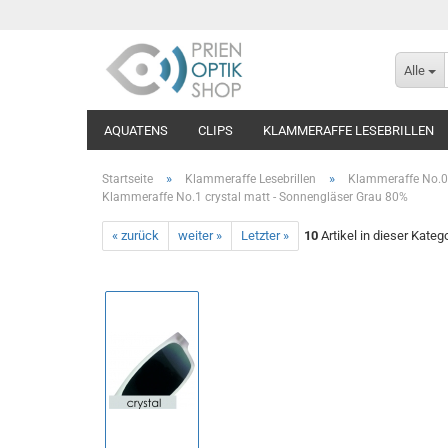
Alle
AQUATENS
CLIPS
KLAMMERAFFE LESEBRILLEN
»
»
Startseite
Klammeraffe Lesebrillen
Klammeraffe No.0
Klammeraffe No.1 crystal matt - Sonnengläser Grau 80%
« zurück
weiter »
Letzter »
10
Artikel in dieser Kateg