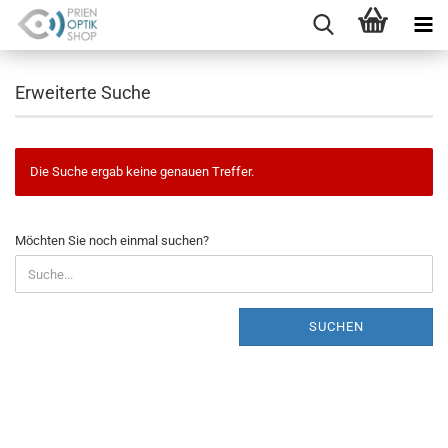
Erweiterte Suche
Die Suche ergab keine genauen Treffer.
MÖCHTEN
Möchten Sie noch einmal suchen?
SIE
NOCH
EINMAL
SUCHEN?
SUCHEN