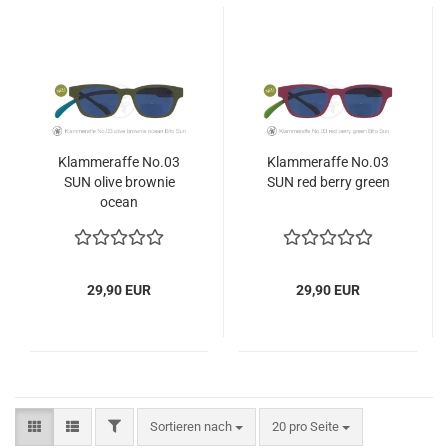
Klammeraffe No.03
Klammeraffe No.03
SUN olive brownie
SUN red berry green
ocean
29,90 EUR
29,90 EUR
FILTER
Sortieren nach
pro Seite
Sortieren nach
20 pro Seite