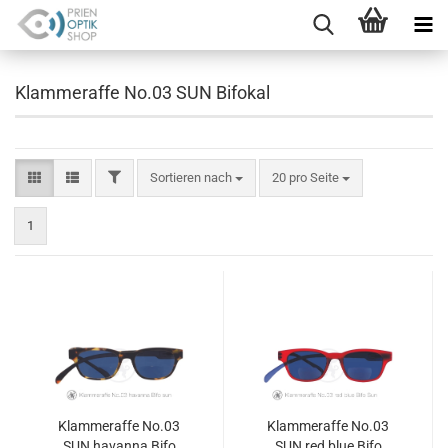
Klammeraffe No.03 SUN Bifokal
FILTER
Sortieren nach
pro Seite
Sortieren nach
20 pro Seite
1
Klammeraffe No.03
Klammeraffe No.03
SUN havanna Bifo
SUN red blue Bifo