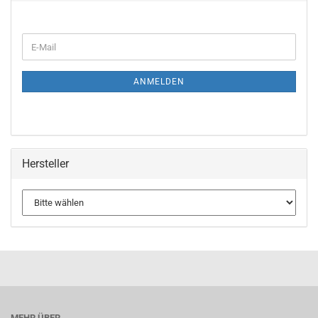
WEITER
E-
ZUR
Mail
NEWSLETTER-
ANMELDUNG
ANMELDEN
Hersteller
MEHR ÜBER...